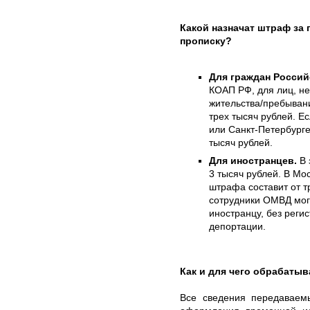
Какой назначат штраф за
прописку?
Для граждан Росси
КОАП РФ, для лиц, н
жительства/пребывани
трех тысяч рублей. Е
или Санкт-Петербурге
тысяч рублей.
Для иностранцев.
В 
3 тысяч рублей. В Мо
штрафа составит от т
сотрудники ОМВД могу
иностранцу, без регис
депортации.
Как и для чего обрабаты
Все сведения передаваем