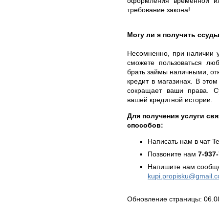
оформления временной и
требование закона!
Могу ли я получить ссуды
Несомненно, при наличии у
сможете пользоваться лю
брать займы наличными, отк
кредит в магазинах. В это
сокращает ваши права. С
вашей кредитной истории.
Для получения услуги св
способов:
Написать нам в чат T
Позвоните нам
7-937
Напишите нам сообще
kupi.propisku@gmail.
Обновление страницы: 06.0